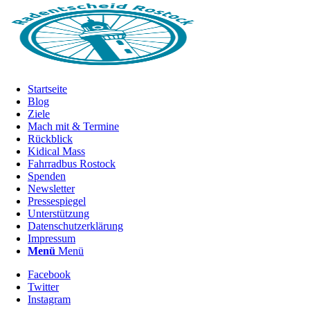
Startseite
Blog
Ziele
Mach mit & Termine
Rückblick
Kidical Mass
Fahrradbus Rostock
Spenden
Newsletter
Pressespiegel
Unterstützung
Datenschutzerklärung
Impressum
Menü
Menü
Facebook
Twitter
Instagram